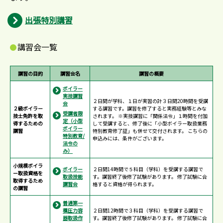
出張特別講習
講習会一覧
講習の目的
講習会名
講習の概要
ボイラー
実技講習
２日間が学科、１日が実習の計３日間20時間を受講
会
２級ボイラー
する講習です。講習を修了すると実務経験等とみな
受講者限
技士免許を取
されます。 ※実技講習に「関係法令」１時間を付加
定（小型
得するための
して受講すると、修了後に「小型ボイラー取扱業務
ボイラー
講習
特別教育修了証」も併せて交付されます。 こちらの
特別教育/
申込みには、条件がございます。
法令の
み）
小規模ボイラ
ボイラー
２日間14時間で５科目（学科）を受講する講習で
ー取扱資格を
取扱技能
す。講習終了後修了試験があります。 修了試験に合
取得するため
講習会
格すると資格が得られます。
の講習
普通第一
種圧力容
２日間12時間で３科目（学科）を受講する講習で
器取扱作
す。講習終了後修了試験があります。 修了試験に合