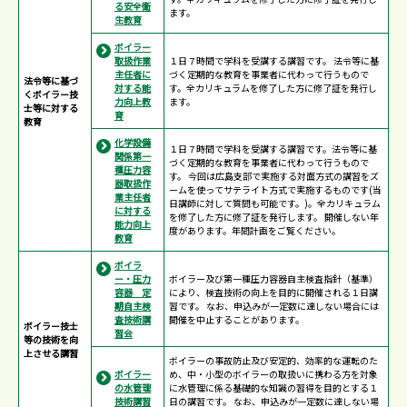
る安全衛
ます。
生教育
ボイラー
取扱作業
１日７時間で学科を受講する講習です。 法令等に基
主任者に
づく定期的な教育を事業者に代わって行うもので
法令等に基づ
対する能
す。全カリキュラムを修了した方に修了証を発行し
くボイラー技
力向上教
ます。
士等に対する
育
教育
化学設備
１日７時間で学科を受講する講習です。法令等に基
関係第一
づく定期的な教育を事業者に代わって行うもので
種圧力容
す。 今回は広島支部で実施する対面方式の講習をズ
器取扱作
ームを使ってサテライト方式で実施するものです(当
業主任者
日講師に対して質問も可能です。)。全カリキュラム
に対する
を修了した方に修了証を発行します。 開催しない年
能力向上
度があります。年間計画をご覧ください。
教育
ボイラ
ー・圧力
ボイラー及び第一種圧力容器自主検査指針（基準）
容器 定
により、検査技術の向上を目的に開催される１日講
期自主検
習です。 なお、申込みが一定数に達しない場合には
査技術講
開催を中止することがあります。
ボイラー技士
習会
等の技術を向
上させる講習
ボイラーの事故防止及び安定的、効率的な運転のた
ボイラー
め、中・小型のボイラーの取扱いに携わる方を対象
の水管理
に水管理に係る基礎的な知識の習得を目的とする１
技術講習
日の講習です。 なお、申込みが一定数に達しない場