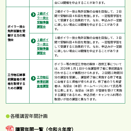
合には開催を中止することがあります。
２級ボイラー技士免許試験の合格を目指して、２日
２級ボイ
間で受験科目４科目を勉強します。 一定程度学習を
ラー技士
して受講すると効果的です。 なお、申込みが一定数
受験準備
に達しない場合には開催を中止することがありま
ボイラー技士
講習会
す。
免許試験を受
験する方の勉
１級ボイラー技士免許試験の合格を目指して、３日
強会
１級ボイ
間で受験科目４科目を勉強します。 一定程度学習を
ラー技士
して受講すると効果的です。 なお、申込みが一定数
受験準備
に達しない場合には開催を中止することがありま
講習会
す。
ボイラー等の特定工作物の解体・改修工事について
は、2026年１月１日から当講習修了者に事前調査を
行わせることが義務付けられます。 ２日間11時間30
工作物石綿事
工作物石
分の講習を受講し、講習終了後に実施する修了考査
前調査者の資
綿事前調
に合格すると資格が得られます。修了者のうち希望
格を取得する
査者講習
者は、当協会（本部）ホームページにおいて氏名等
ための講習
を公表します。 当協会（本部）が登録を受けて実施
する講習であるため、申込手続・キャンセル料等の
取扱いが他の講習と異なります。
各種講習年間計画
講習年間一覧（令和８年度）