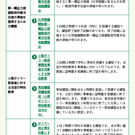
業主任者
格すると第一種圧力容器（化学設備に係るものを除
技能講習
く。）取扱作業主任者の資格が得られます。
第一種圧力容
会
器取扱作業主
任者の資格を
化学設備
習得するため
関係第一
の講習
３日間21時間で４科目（学科）を受講する講習で
種圧力容
す。講習終了後修了試験があります。 修了試験に合
器取扱作
格すると化学設備関係第一種圧力容器取扱作業主任
業主任者
者の資格が得られます。
技能講習
会
小型ボイ
ラー取扱
２日間11時間で学科と実技を受講する講習です。法
業務従事
定の特別教育を事業者に代わって行うものです。事
者を対象
業者に証明書を受講者に修了証を発行します。
とする特
小型ボイラー
別教育
取扱者に対す
る法定の特別
実技講習
実技講習に関係法令１時間を追加して受講する講習
教育
受講者限
です。上記と同様に事業者に証明書を受講者に修了
定（小型
証を発行します。 受講できるのは、東京支部主催ボ
ボイラー
イラー実技講習を２年度以内に修了した方若しくは
特別教育/
講習日当日に開催しているボイラー実技講習会を受
法令の
講している方に限定します。
み）
ボイラー
１日７時間で学科を受講する講習です。 法令等に基
技士等を
づく定期的な教育を事業者に代わって行うもので
対象とす
す。全カリキュラムを修了した方に修了証を発行し