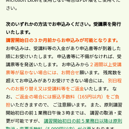
さい。
次のいずれかの方法でお申込みください。受講票を発行
いたします。
講習開始日の３か月前からお申込みが可能となります。
お申込みは、受講料等の入金があり申込書等が到着した
順にお受けいたします。 申込書等に不備がなければ、受
講票等を発送いたします。 お申込みから
２週間以上受講
票等が届かない場合には、お問合せ
願います。 残席数を
超えてお申込みがありお受けできない場合には、
別日程
へのお振り替え又は受講料等をご返金
いたします。 な
お、
ご返金の場合には振込手数料（165円以内）をご負
担
いただきますので、 ご注意願います。 また、原則講習
開始初日の前１業務日午後３時までは、 講習の取消・変
更が可能ですが、
講習開始初日の前５業務日以降は原則
取消・変更手数料（5,000円以内）が必要
となります。