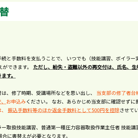
替
手続と手数料を支払うことで、 いつでも（技能講習、ボイラー
えができます。
ただし、紛失・盗難以外の再交付は、氏名、生
きます。
付は、修了時期、受講場所などを思い出し、
当支部の修了者台
で、
お申込み
ください。 なお、あらかじめ当支部に確認せずに
は、
振込手数料等のほか返金手数料として500円を控除
させて
ラー取扱技能講習、普通第一種圧力容器取扱作業主任者 技能講
場合に書替えが必要となります。