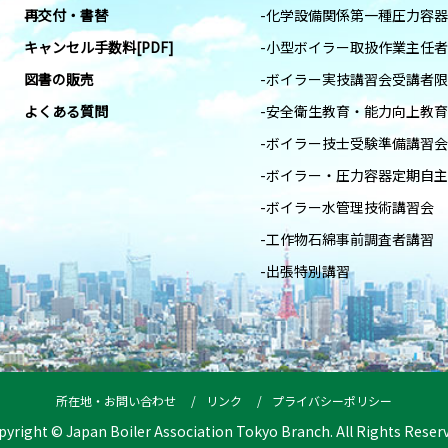
再交付・書替
-化学設備関係第一種圧力容
キャンセル手数料[PDF]
-小型ボイラー取扱作業主任
図書の販売
-ボイラー実技講習会受講者
よくある質問
-安全衛生教育・能力向上教育
-ボイラー技士受験準備講習会
-ボイラー・圧力容器定期自
-ボイラー水管理技術講習会
-工作物石綿事前調査者講習
-出張特別講習
所在地・お問い合わせ
リンク
プライバシーポリシー
pyright © Japan Boiler Association Tokyo Branch. All Rights Reserv