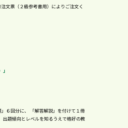
書注文票（２級参考書用）によりご注文く
）」
題」６回分に、 「解答解説」を付けて１冊
き、出題傾向とレベルを知るうえで格好の教