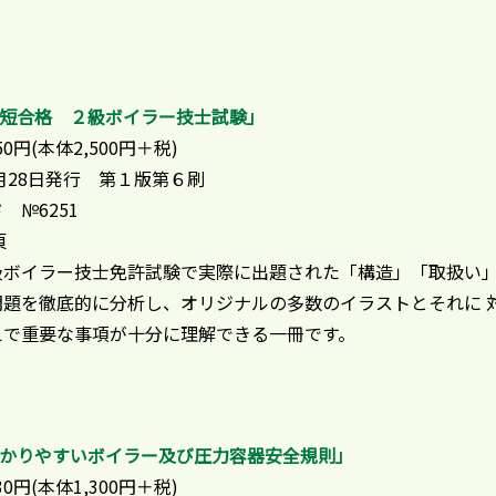
最短合格 ２級ボイラー技士試験」
50円(本体2,500円＋税)
９月28日発行 第１版第６刷
 №6251
頁
級ボイラー技士免許試験で実際に出題された「構造」「取扱い」
問題を徹底的に分析し、オリジナルの多数のイラストとそれに 
えで重要な事項が十分に理解できる一冊です。
わかりやすいボイラー及び圧力容器安全規則」
30円(本体1,300円＋税)