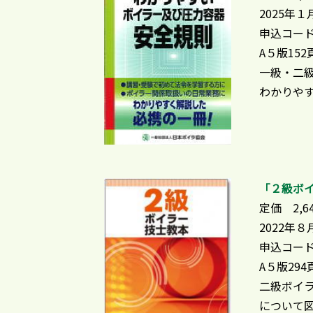
2025年
申込コード
A５版152
一級・二
わかりやす
「２級ボ
定価 2,6
2022年
申込コード
A５版294
二級ボイ
について