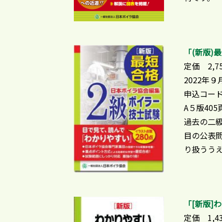
「(新版)
定価 2,7
2022年
申込コード
A５版405
過去の二
目の公表
り扱うう
「[新版]
定価 1,4