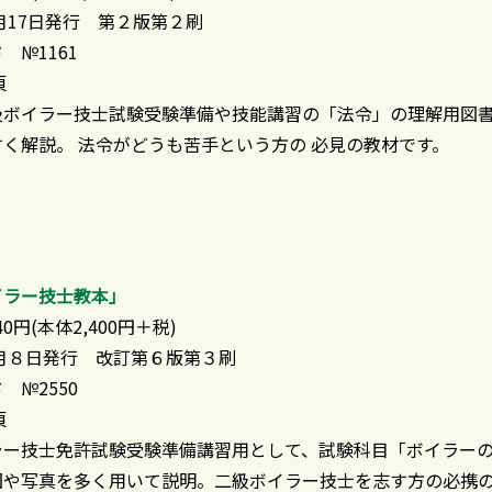
１月17日発行 第２版第２刷
 №1161
頁
級ボイラー技士試験受験準備や技能講習の「法令」の理解用図書
く解説。 法令がどうも苦手という方の 必見の教材です。
イラー技士教本」
40円(本体2,400円＋税)
８月８日発行 改訂第６版第３刷
 №2550
頁
ラー技士免許試験受験準備講習用として、試験科目「ボイラーの
図や写真を多く用いて説明。二級ボイラー技士を志す方の必携