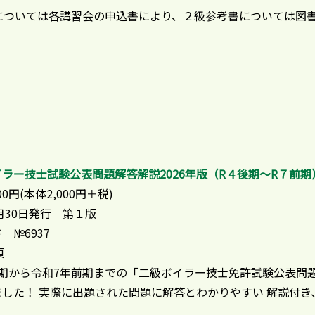
については各講習会の申込書により、２級参考書については図
ラー技士試験公表問題解答解説2026年版（R４後期〜R７前期
00円(本体2,000円＋税)
１月30日発行 第１版
 №6937
頁
後期から令和7年前期までの「二級ボイラー技士免許試験公表問
ました！ 実際に出題された問題に解答とわかりやすい 解説付