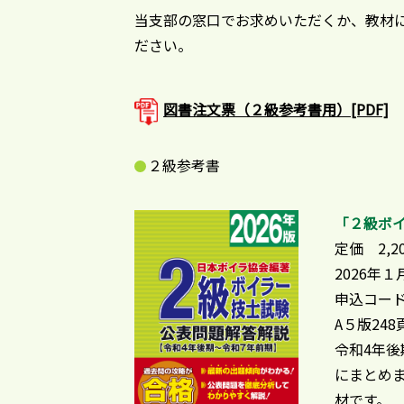
当支部の窓口でお求めいただくか、教材
ださい。
図書注文票（２級参考書用）[PDF]
２級参考書
「２級ボイ
定価 2,2
2026年
申込コード
A５版248
令和4年
にまとめ
材です。