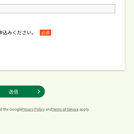
申込みください。
必須
nd the Google
Privacy Policy
and
Terms of Service
apply.