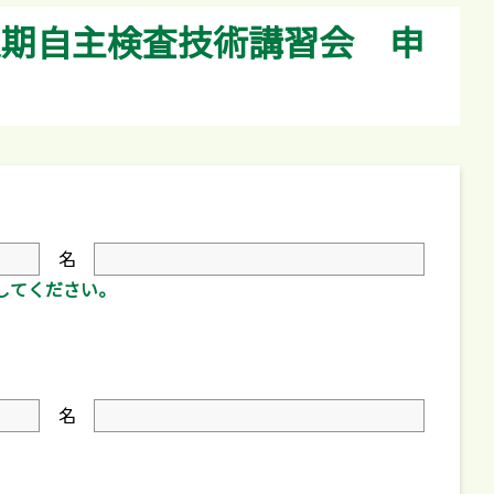
定期自主検査技術講習会 申
名
してください。
名