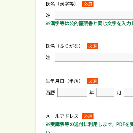
氏名（漢字等）
必須
姓
※漢字等は公的証明書と同じ文字を入力
氏名（ふりがな）
必須
姓
生年月日（半角）
必須
西暦
年
月
メールアドレス
必須
※受講票等の送付に利用します。PDFを
い。